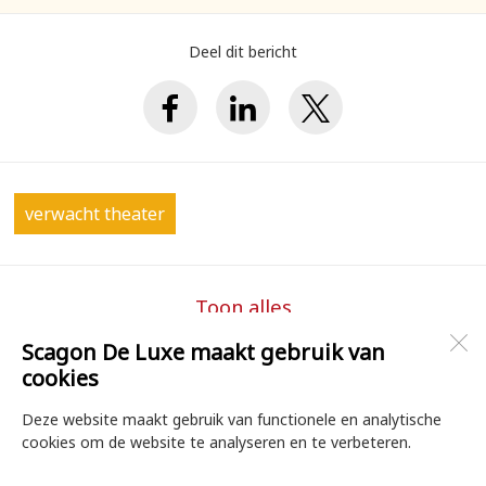
Deel dit bericht
verwacht theater
Toon alles
Scagon De Luxe maakt gebruik van
cookies
Scagon De Luxe Theater & Filmhuis
Torenstraat 1B
Deze website maakt gebruik van functionele en analytische
1741 CB
Schagen
cookies om de website te analyseren en te verbeteren.