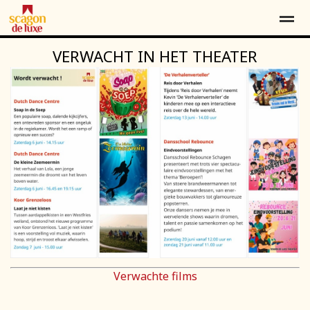
VERWACHT IN HET THEATER
Contact
Over ons
Word vriend*
Home
Locatie
Agenda
Contact
Pag
Verwachte films