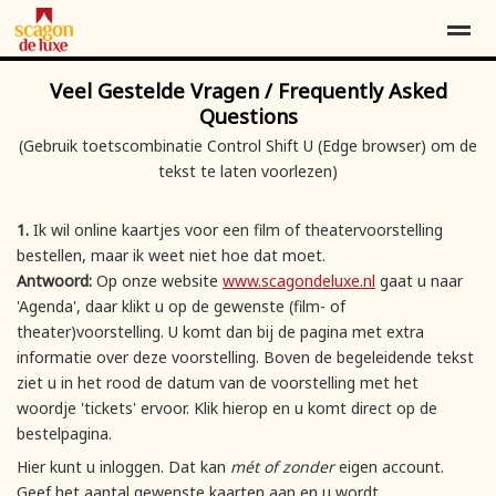
Veel
Gestelde Vragen
/ Frequently Asked
Contact
Over ons
Word vriend*
Questions
(Gebruik toetscombinatie Control Shift U (Edge browser) om de
tekst te laten voorlezen)
Home
Locatie
Agenda
Contact
Pag
1.
Ik wil online kaartjes voor een film of theatervoorstelling
bestellen, maar ik weet niet hoe dat moet.
Antwoord:
Op onze website
www.scagondeluxe.nl
gaat u naar
'Agenda', daar klikt u op de gewenste (film- of
theater)voorstelling. U komt dan bij de pagina met extra
informatie over deze voorstelling. Boven de begeleidende tekst
ziet u in het rood de datum van de voorstelling met het
woordje 'tickets' ervoor. Klik hierop en u komt direct op de
bestelpagina.
Hier kunt u inloggen. Dat kan
mét of zonder
eigen account.
Geef het aantal gewenste kaarten aan en u wordt