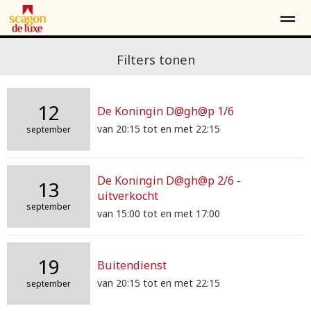
Contact
Over ons
Word vriend*
Filters tonen
12
De Koningin D@gh@p 1/6
Home
Locatie
Agenda
Contact
Pag
van 20:15 tot en met 22:15
september
De Koningin D@gh@p 2/6 -
13
uitverkocht
september
van 15:00 tot en met 17:00
19
Buitendienst
van 20:15 tot en met 22:15
september