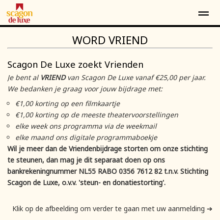
WORD VRIEND
Contact
Over ons
Word vriend*
Scagon De Luxe zoekt Vrienden
Je bent al
VRIEND
van Scagon De Luxe vanaf €25,00 per jaar.
Home
Locatie
Agenda
Contact
Pag
We bedanken je graag voor jouw bijdrage met:
€1,00 korting op een filmkaartje
€1,00 korting op de meeste theatervoorstellingen
elke week ons programma via de weekmail
elke maand ons digitale programmaboekje
Wil je meer dan de Vriendenbijdrage storten om onze stichting
te steunen, dan mag je dit separaat doen op ons
bankrekeningnummer NL55 RABO 0356 7612 82 t.n.v. Stichting
Scagon de Luxe, o.v.v. 'steun- en donatiestorting'.
Klik op de afbeelding om verder te gaan met uw aanmelding ➔