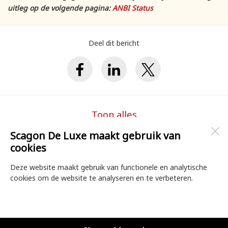
uitleg op de volgende pagina:
ANBI Status
Deel dit bericht
Toon alles
Scagon De Luxe maakt gebruik van
cookies
Scagon De Luxe Theater & Filmhuis
Torenstraat 1B
Deze website maakt gebruik van functionele en analytische
1741 CB
Schagen
cookies om de website te analyseren en te verbeteren.
Open desktopversie