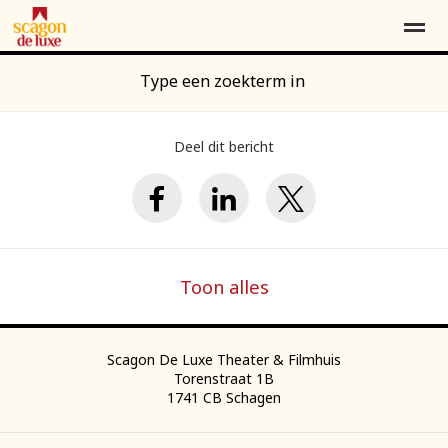
Type een zoekterm in
Contact
Over ons
Word vriend*
Deel dit bericht
Home
Locatie
Agenda
Contact
Pag
Toon alles
Scagon De Luxe Theater & Filmhuis
Torenstraat 1B
1741 CB
Schagen