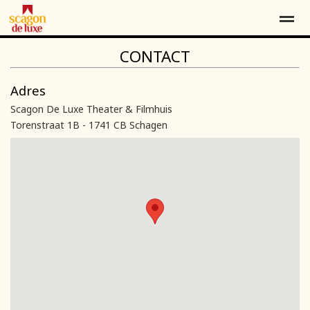
CONTACT
Contact
Over ons
Word vriend*
Adres
Scagon De Luxe Theater & Filmhuis
Home
Locatie
Agenda
Contact
Pag
Torenstraat 1B - 1741 CB Schagen