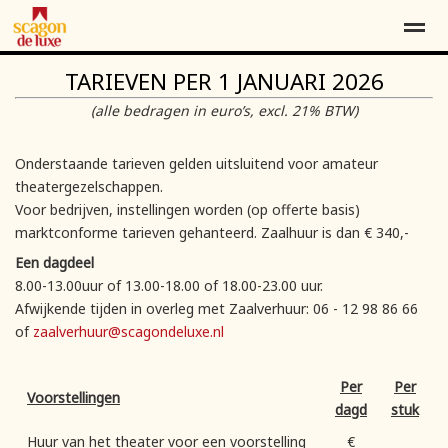
TARIEVEN PER 1 JANUARI 2026
Contact
Over ons
Word vriend*
(alle bedragen in euro’s, excl. 21% BTW)
Home
Locatie
Agenda
Contact
Pag
Onderstaande tarieven gelden uitsluitend voor amateur
theatergezelschappen.
Voor bedrijven, instellingen worden (op offerte basis)
marktconforme tarieven gehanteerd. Zaalhuur is dan € 340,-
Een dagdeel
8.00-13.00uur of 13.00-18.00 of 18.00-23.00 uur.
Afwijkende tijden in overleg met Zaalverhuur: 06 - 12 98 86 66
of
zaalverhuur@scagondeluxe.nl
Per
Per
Voorstellingen
dagdeel
stuk
Huur van het theater voor een voorstelling
€