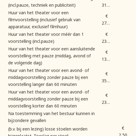
(incl.pauze, techniek en publiciteit)
310,00
Huur van het theater voor een
€
filmvoorstelling (inclusief gebruik van
270,00
apparatuur, exclusief filmhuur)
Huur van het theater voor méér dan 1
€
voorstelling (incl.pauze)
230,00
Huur van het theater voor een aansluitende
€
voorstelling met pauze (middag, avond of
135,00
de volgende dag)
Huur van het theater voor een avond- of
€
middagvoorstelling zonder pauze bij een
350,00
voorstelling langer dan 60 minuten
Huur van het theater voor een avond- of
€
middagvoorstelling zonder pauze bij een
230,00
voorstelling korter dan 60 minuten
Na toestemming van het bestuur kunnen in
bijzondere gevallen
€
(b.v. bij een lezing) losse stoelen worden
2,50
bijgeplaatst. Toeslag per stoel: