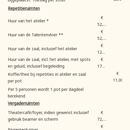
Repetitieruimten
€
Huur van het atelier *
52,50
€
Huur van de Talentenvloer **
52,50
€
Huur van de zaal, inclusief het atelier
125,00
Huur van de zaal, incl. het atelier, met spots
€
en geluid, inclusief begeleiding
175,00
€
Koffie/thee bij repetities in atelier en zaal
11,00
per pot
Per 5 personen wordt 1 pot per dagdeel
berekend
Vergaderruimten
Theatercafé/foyer, indien gewenst inclusief
€
gebruik beamer en scherm
72,50
€
Regentenkamer