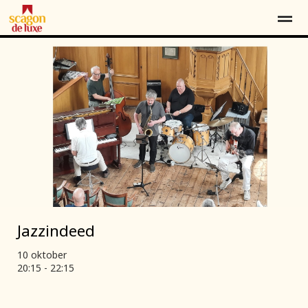
Contact
Over ons
Word vriend*
Home
Locatie
Agenda
Contact
Pag
Jazzindeed
10 oktober
20:15 - 22:15