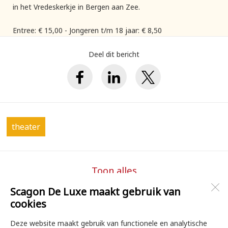
in het Vredeskerkje in Bergen aan Zee.
Entree: € 15,00 - Jongeren t/m 18 jaar: € 8,50
Deel dit bericht
theater
Toon alles
Scagon De Luxe maakt gebruik van
cookies
Scagon De Luxe Theater & Filmhuis
Torenstraat 1B
Deze website maakt gebruik van functionele en analytische
1741 CB
Schagen