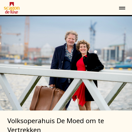
Contact
Over ons
Word vriend*
Home
Locatie
Agenda
Contact
Pag
Volksoperahuis De Moed om te
Vertrekken